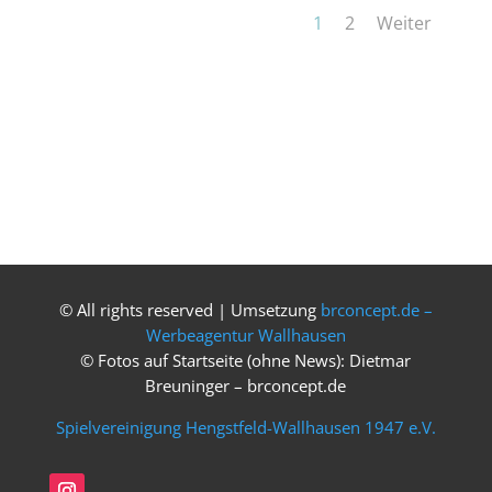
1
2
Weiter
© All rights reserved | Umsetzung
brconcept.de –
Werbeagentur Wallhausen
© Fotos auf Startseite (ohne News): Dietmar
Breuninger – brconcept.de
Spielvereinigung Hengstfeld-Wallhausen 1947 e.V.