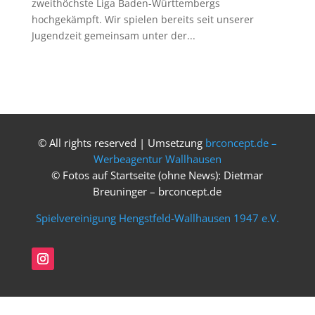
zweithöchste Liga Baden-Württembergs
hochgekämpft. Wir spielen bereits seit unserer
Jugendzeit gemeinsam unter der...
© All rights reserved | Umsetzung
brconcept.de –
Werbeagentur Wallhausen
© Fotos auf Startseite (ohne News): Dietmar
Breuninger – brconcept.de
Spielvereinigung Hengstfeld-Wallhausen 1947 e.V.